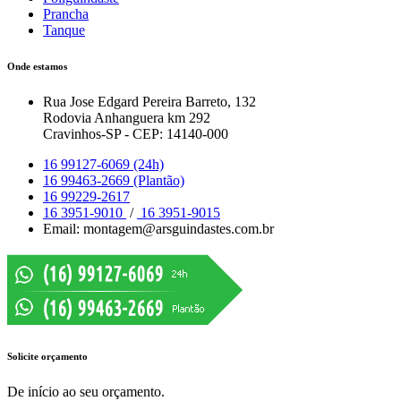
Prancha
Tanque
Onde estamos
Rua Jose Edgard Pereira Barreto, 132
Rodovia Anhanguera km 292
Cravinhos-SP - CEP: 14140-000
16 99127-6069 (24h)
16 99463-2669 (Plantão)
16 99229-2617
16 3951-9010
/
16 3951-9015
Email: montagem@arsguindastes.com.br
Solicite orçamento
De início ao seu orçamento.