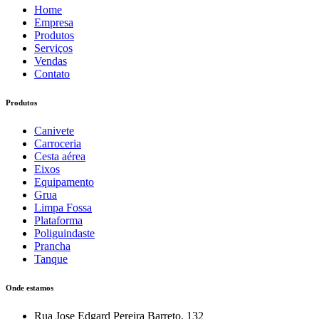
Home
Empresa
Produtos
Serviços
Vendas
Contato
Produtos
Canivete
Carroceria
Cesta aérea
Eixos
Equipamento
Grua
Limpa Fossa
Plataforma
Poliguindaste
Prancha
Tanque
Onde estamos
Rua Jose Edgard Pereira Barreto, 132