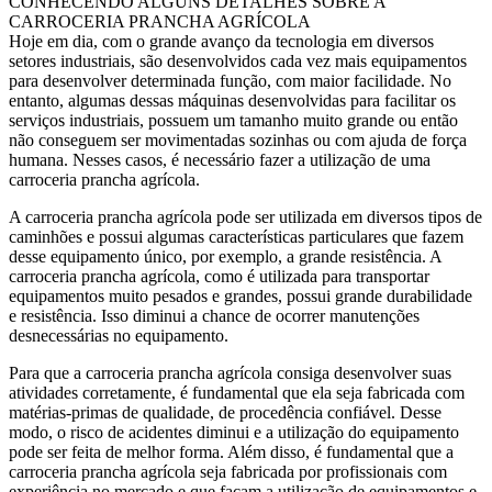
CONHECENDO ALGUNS DETALHES SOBRE A
CARROCERIA PRANCHA AGRÍCOLA
Hoje em dia, com o grande avanço da tecnologia em diversos
setores industriais, são desenvolvidos cada vez mais equipamentos
para desenvolver determinada função, com maior facilidade. No
entanto, algumas dessas máquinas desenvolvidas para facilitar os
serviços industriais, possuem um tamanho muito grande ou então
não conseguem ser movimentadas sozinhas ou com ajuda de força
humana. Nesses casos, é necessário fazer a utilização de uma
carroceria prancha agrícola.
A carroceria prancha agrícola pode ser utilizada em diversos tipos de
caminhões e possui algumas características particulares que fazem
desse equipamento único, por exemplo, a grande resistência. A
carroceria prancha agrícola, como é utilizada para transportar
equipamentos muito pesados e grandes, possui grande durabilidade
e resistência. Isso diminui a chance de ocorrer manutenções
desnecessárias no equipamento.
Para que a carroceria prancha agrícola consiga desenvolver suas
atividades corretamente, é fundamental que ela seja fabricada com
matérias-primas de qualidade, de procedência confiável. Desse
modo, o risco de acidentes diminui e a utilização do equipamento
pode ser feita de melhor forma. Além disso, é fundamental que a
carroceria prancha agrícola seja fabricada por profissionais com
experiência no mercado e que façam a utilização de equipamentos e