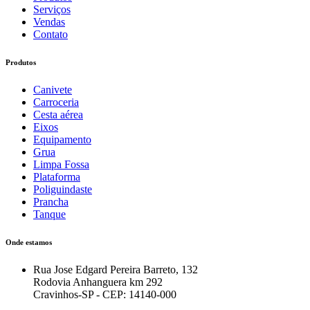
Serviços
Vendas
Contato
Produtos
Canivete
Carroceria
Cesta aérea
Eixos
Equipamento
Grua
Limpa Fossa
Plataforma
Poliguindaste
Prancha
Tanque
Onde estamos
Rua Jose Edgard Pereira Barreto, 132
Rodovia Anhanguera km 292
Cravinhos-SP - CEP: 14140-000