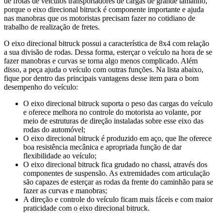
de frotas de veículos transportadores de cargas de grande tamanho,
porque o eixo direcional bitruck é componente importante e ajuda
nas manobras que os motoristas precisam fazer no cotidiano de
trabalho de realização de fretes.
O eixo direcional bitruck possui a característica de 8x4 com relação
a sua divisão de rodas. Dessa forma, esterçar o veículo na hora de se
fazer manobras e curvas se torna algo menos complicado. Além
disso, a peça ajuda o veículo com outras funções. Na lista abaixo,
fique por dentro das principais vantagens desse item para o bom
desempenho do veículo:
O eixo direcional bitruck suporta o peso das cargas do veículo
e oferece melhora no controle do motorista ao volante, por
meio de estruturas de direção instaladas sobre esse eixo das
rodas do automóvel;
O eixo direcional bitruck é produzido em aço, que lhe oferece
boa resistência mecânica e apropriada função de dar
flexibilidade ao veículo;
O eixo direcional bitruck fica grudado no chassi, através dos
componentes de suspensão. As extremidades com articulação
são capazes de esterçar as rodas da frente do caminhão para se
fazer as curvas e manobras;
A direção e controle do veículo ficam mais fáceis e com maior
praticidade com o eixo direcional bitruck.