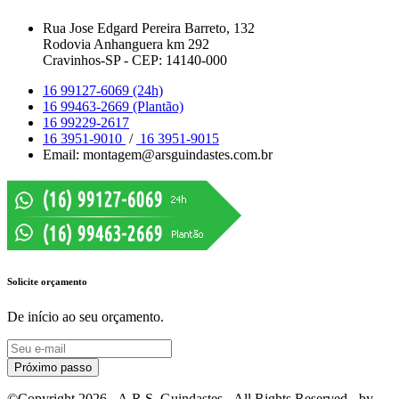
Rua Jose Edgard Pereira Barreto, 132
Rodovia Anhanguera km 292
Cravinhos-SP - CEP: 14140-000
16 99127-6069 (24h)
16 99463-2669 (Plantão)
16 99229-2617
16 3951-9010
/
16 3951-9015
Email: montagem@arsguindastes.com.br
Solicite orçamento
De início ao seu orçamento.
Próximo passo
©Copyright
2026
- A.R.S. Guindastes - All Rights Reserved - by