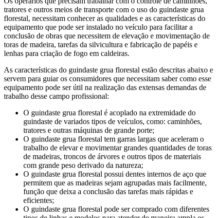
Os operários que precisam trabalhar com o controle de caminhões,
tratores e outros meios de transporte com o uso do guindaste grua
florestal, necessitam conhecer as qualidades e as características do
equipamento que pode ser instalado no veículo para facilitar a
conclusão de obras que necessitem de elevação e movimentação de
toras de madeira, tarefas da silvicultura e fabricação de papéis e
lenhas para criação de fogo em caldeiras.
As características do guindaste grua florestal estão descritas abaixo e
servem para guiar os consumidores que necessitam saber como esse
equipamento pode ser útil na realização das extensas demandas de
trabalho desse campo profissional:
O guindaste grua florestal é acoplado na extremidade do
guindaste de variados tipos de veículos, como: caminhões,
tratores e outras máquinas de grande porte;
O guindaste grua florestal tem garras largas que aceleram o
trabalho de elevar e movimentar grandes quantidades de toras
de madeiras, troncos de árvores e outros tipos de materiais
com grande peso derivado da natureza;
O guindaste grua florestal possui dentes internos de aço que
permitem que as madeiras sejam agrupadas mais facilmente,
função que deixa a conclusão das tarefas mais rápidas e
eficientes;
O guindaste grua florestal pode ser comprado com diferentes
tipos de linhas e modelos para atender de maneira ampla os