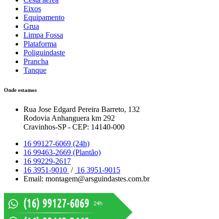
Eixos
Equipamento
Grua
Limpa Fossa
Plataforma
Poliguindaste
Prancha
Tanque
Onde estamos
Rua Jose Edgard Pereira Barreto, 132
Rodovia Anhanguera km 292
Cravinhos-SP - CEP: 14140-000
16 99127-6069 (24h)
16 99463-2669 (Plantão)
16 99229-2617
16 3951-9010
/
16 3951-9015
Email: montagem@arsguindastes.com.br