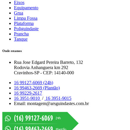
Eixos
Equipamento
Grua
Limpa Fossa
Plataforma
Poliguindaste
Prancha
Tanque
Onde estamos
Rua Jose Edgard Pereira Barreto, 132
Rodovia Anhanguera km 292
Cravinhos-SP - CEP: 14140-000
16 99127-6069 (24h)
16 99463-2669 (Plantão)
16 99229-2617
16 3951-9010
/
16 3951-9015
Email: montagem@arsguindastes.com.br